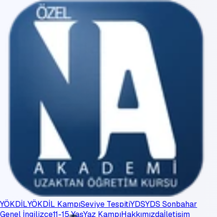
YÖKDİL
YÖKDİL Kampı
Seviye Tespiti
YDS
YDS Sonbahar
Genel İngilizce
11-15 Yaş
Yaz Kampı
Hakkımızda
İletişim